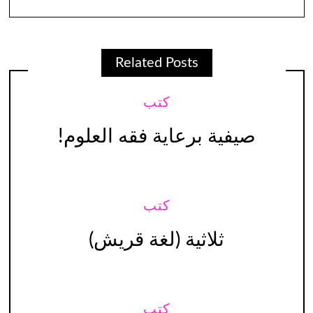
Related Posts
كتب
صيفية برعاية فقه العلوم!
كتب
ثلاثية (لغة قريش)
كتب