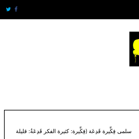
سلمى فِكِّيرة قَدِعَة (فِكِّيرة: كثيرة الفكر قَدِعَةُ: قليلة