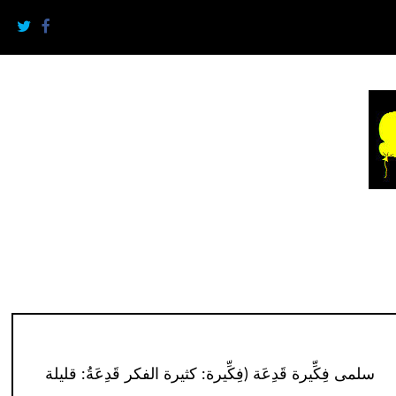
سلمى فِكِّيرة قَدِعَة (فِكِّيرة: كثيرة الفكر قَدِعَةُ: قليلة