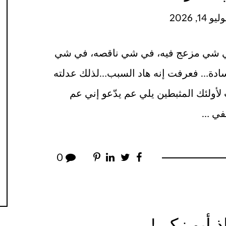
الثلاثاء,
كنت عم اقرا بهالكتاب، وشكله ظريف 
غلط وغير مريح…بعدين انتبهت إنه الغلا
وانعدل مزاجي معه، وهيك صار أحسن 
شوه ا
0
القراءة مع