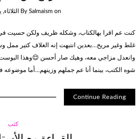
 يوليو 14, 2026
By
Salmaism
on
ولكن حسيت في شي مزعج فيه، في شي ناقصه، في شي
ف كتير ممل وسادة… فعرفت إنه هاد السبب…لذلك عدلته
وهذا البوست لأولئك المثبطين يلي عم يدّعو إني عم
لكتب، بينما أنا عم جملهم وزينهم…أما موضوعه ففي …
Continue Reading
كتب
 الأستاذ أبو زكي!