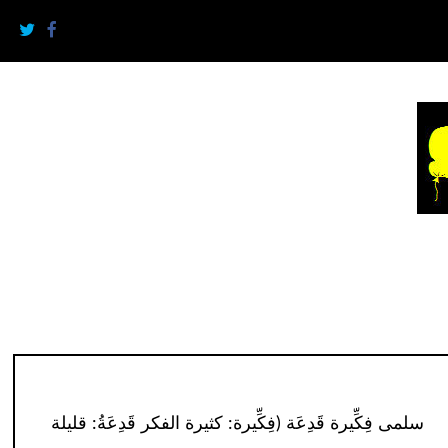
سلمى فِكِّيرة قَدِعَة (فِكِّيرة: كثيرة الفكر قَدِعَةُ: قليلة