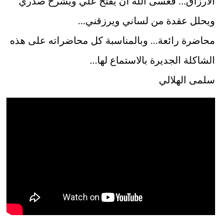
الأرزاق… فعسى الله أن يفتح علي ويشرح صدري
ويحلل عقدة من لساني ويرزقني…
محاضرة رائعة… وبالمناسبة كل محاضراته على هذه
الشاكلة الجديرة بالاستماع لها…
سلمى الهلالي