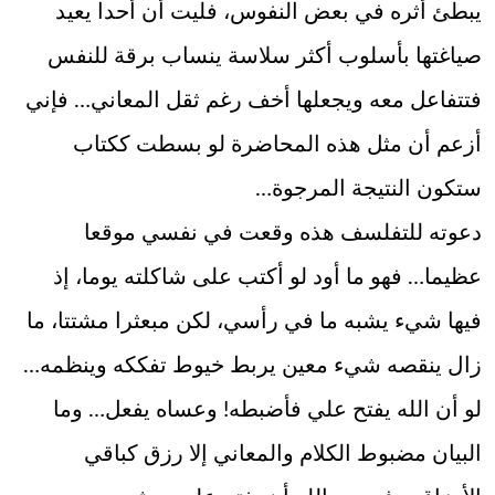
يبطئ أثره في بعض النفوس، فليت أن أحدا يعيد
صياغتها بأسلوب أكثر سلاسة ينساب برقة للنفس
فتتفاعل معه ويجعلها أخف رغم ثقل المعاني… فإني
أزعم أن مثل هذه المحاضرة لو بسطت ككتاب
ستكون النتيجة المرجوة…
دعوته للتفلسف هذه وقعت في نفسي موقعا
عظيما… فهو ما أود لو أكتب على شاكلته يوما، إذ
فيها شيء يشبه ما في رأسي، لكن مبعثرا مشتتا، ما
زال ينقصه شيء معين يربط خيوط تفككه وينظمه…
لو أن الله يفتح علي فأضبطه! وعساه يفعل… وما
البيان مضبوط الكلام والمعاني إلا رزق كباقي